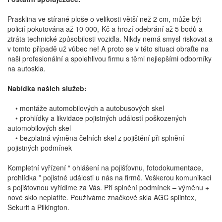
Prasklina ve stírané ploše o velikosti větší než 2 cm, může být
policií pokutována až 10 000,-Kč a hrozí odebrání až 5 bodů a
ztráta technické způsobilosti vozidla. Nikdy nemá smysl riskovat a
v tomto případě už vůbec ne! A proto se v této situaci obraťte na
naši profesionální a spolehlivou firmu s těmi nejlepšími odborníky
na autoskla.
Nabídka našich služeb:
• montáže automobilových a autobusových skel
• prohlídky a likvidace pojistných událostí poškozených
automobilových skel
• bezplatná výměna čelních skel z pojištění při splnění
pojistných podmínek
Kompletní vyřízení “ ohlášení na pojišťovnu, fotodokumentace,
prohlídka ” pojistné události u nás na firmě. Veškerou komunikaci
s pojištovnou vyřídime za Vás. Při splnění podmínek – výměnu +
nové sklo neplatíte. Používáme značkové skla AGC splintex,
Sekurit a Pilkington.