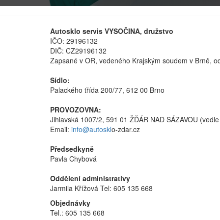
Autosklo servis VYSOČINA, družstvo
IČO: 29196132
DIČ: CZ29196132
Zapsané v OR, vedeného Krajským soudem v Brně, odd
Sídlo:
Palackého třída 200/77, 612 00 Brno
PROVOZOVNA:
Jihlavská 1007/2, 591 01 ŽĎÁR NAD SÁZAVOU (vedle 
Email:
info@autoskl
o-zdar.cz
Předsedkyně
Pavla Chybová
Oddělení administrativy
Jarmila Křížová Tel: 605 135 668
Objednávky
Tel.: 605 135 668